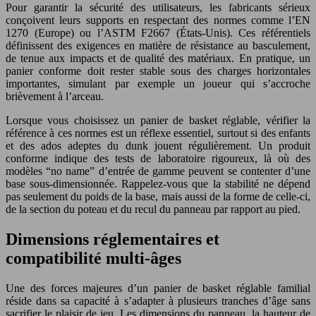
Pour garantir la sécurité des utilisateurs, les fabricants sérieux
conçoivent leurs supports en respectant des normes comme l’EN
1270 (Europe) ou l’ASTM F2667 (États-Unis). Ces référentiels
définissent des exigences en matière de résistance au basculement,
de tenue aux impacts et de qualité des matériaux. En pratique, un
panier conforme doit rester stable sous des charges horizontales
importantes, simulant par exemple un joueur qui s’accroche
brièvement à l’arceau.
Lorsque vous choisissez un panier de basket réglable, vérifier la
référence à ces normes est un réflexe essentiel, surtout si des enfants
et des ados adeptes du dunk jouent régulièrement. Un produit
conforme indique des tests de laboratoire rigoureux, là où des
modèles “no name” d’entrée de gamme peuvent se contenter d’une
base sous-dimensionnée. Rappelez-vous que la stabilité ne dépend
pas seulement du poids de la base, mais aussi de la forme de celle-ci,
de la section du poteau et du recul du panneau par rapport au pied.
Dimensions réglementaires et
compatibilité multi-âges
Une des forces majeures d’un panier de basket réglable familial
réside dans sa capacité à s’adapter à plusieurs tranches d’âge sans
sacrifier le plaisir de jeu. Les dimensions du panneau, la hauteur de