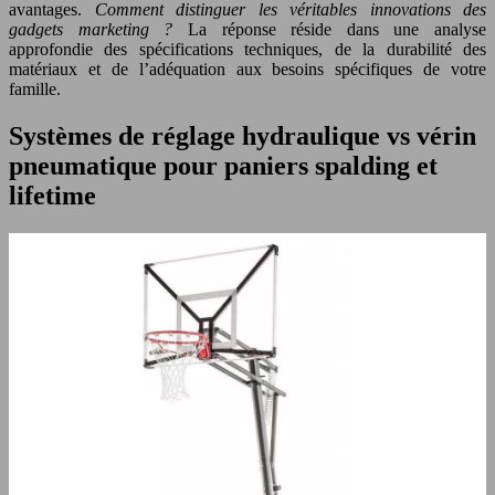
avantages.
Comment distinguer les véritables innovations des
gadgets marketing ?
La réponse réside dans une analyse
approfondie des spécifications techniques, de la durabilité des
matériaux et de l’adéquation aux besoins spécifiques de votre
famille.
Systèmes de réglage hydraulique vs vérin
pneumatique pour paniers spalding et
lifetime