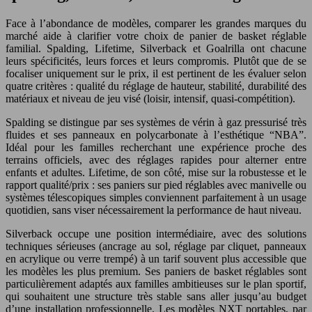
Face à l’abondance de modèles, comparer les grandes marques du
marché aide à clarifier votre choix de panier de basket réglable
familial. Spalding, Lifetime, Silverback et Goalrilla ont chacune
leurs spécificités, leurs forces et leurs compromis. Plutôt que de se
focaliser uniquement sur le prix, il est pertinent de les évaluer selon
quatre critères : qualité du réglage de hauteur, stabilité, durabilité des
matériaux et niveau de jeu visé (loisir, intensif, quasi-compétition).
Spalding se distingue par ses systèmes de vérin à gaz pressurisé très
fluides et ses panneaux en polycarbonate à l’esthétique “NBA”.
Idéal pour les familles recherchant une expérience proche des
terrains officiels, avec des réglages rapides pour alterner entre
enfants et adultes. Lifetime, de son côté, mise sur la robustesse et le
rapport qualité/prix : ses paniers sur pied réglables avec manivelle ou
systèmes télescopiques simples conviennent parfaitement à un usage
quotidien, sans viser nécessairement la performance de haut niveau.
Silverback occupe une position intermédiaire, avec des solutions
techniques sérieuses (ancrage au sol, réglage par cliquet, panneaux
en acrylique ou verre trempé) à un tarif souvent plus accessible que
les modèles les plus premium. Ses paniers de basket réglables sont
particulièrement adaptés aux familles ambitieuses sur le plan sportif,
qui souhaitent une structure très stable sans aller jusqu’au budget
d’une installation professionnelle. Les modèles NXT portables, par