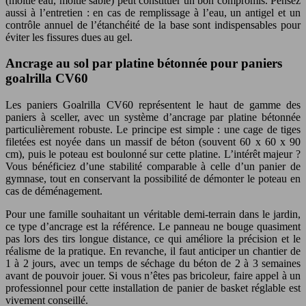
(moitié eau, moitié sable) peut constituer un bon compromis. Pensez
aussi à l’entretien : en cas de remplissage à l’eau, un antigel et un
contrôle annuel de l’étanchéité de la base sont indispensables pour
éviter les fissures dues au gel.
Ancrage au sol par platine bétonnée pour paniers
goalrilla CV60
Les paniers Goalrilla CV60 représentent le haut de gamme des
paniers à sceller, avec un système d’ancrage par platine bétonnée
particulièrement robuste. Le principe est simple : une cage de tiges
filetées est noyée dans un massif de béton (souvent 60 x 60 x 90
cm), puis le poteau est boulonné sur cette platine. L’intérêt majeur ?
Vous bénéficiez d’une stabilité comparable à celle d’un panier de
gymnase, tout en conservant la possibilité de démonter le poteau en
cas de déménagement.
Pour une famille souhaitant un véritable demi-terrain dans le jardin,
ce type d’ancrage est la référence. Le panneau ne bouge quasiment
pas lors des tirs longue distance, ce qui améliore la précision et le
réalisme de la pratique. En revanche, il faut anticiper un chantier de
1 à 2 jours, avec un temps de séchage du béton de 2 à 3 semaines
avant de pouvoir jouer. Si vous n’êtes pas bricoleur, faire appel à un
professionnel pour cette installation de panier de basket réglable est
vivement conseillé.