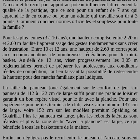
l’arceau et le recul par rapport au poteau influencent directement la
qualité de la pratique, que ce soit pour un enfant de 7 ans qui
apprend le tir en course ou pour un adulte qui travaille son tir à 3
points. Comment concilier normes officielles et souplesse pour toute
la famille ?
Pour les plus jeunes (3 à 10 ans), une hauteur comprise entre 2,20 m
et 2,60 m facilite l’apprentissage des gestes fondamentaux sans créer
de frustration. Entre 10 et 12 ans, une hauteur de 2,60 m correspond
aux recommandations de nombreuses fédérations pour le mini-
basket. Au-delà de 12 ans, viser progressivement les 3,05 m
réglementaires permet de préparer les adolescents aux conditions
réelles de compétition, tout en laissant la possibilité de redescendre
la hauteur pour des matchs familiaux plus ludiques.
La taille du panneau joue également sur le confort de jeu. Un
panneau de 112 à 122 cm de large suffit pour une pratique loisir et
garantit un bon repère visuel pour le tir avec la planche. Pour une
expérience proche des terrains de club, visez au minimum 137 cm
de large, voire 152 cm sur les modèles premium Spalding ou
Goalrilla. Plus le panneau est large, plus les rebonds latéraux sont
réalistes et plus la zone de tir “avec la planche” est large, ce qui
bénéficie à tous les basketteurs de la maison.
Enfin, ne négligez pas le recul entre le poteau et l’arceau, souvent