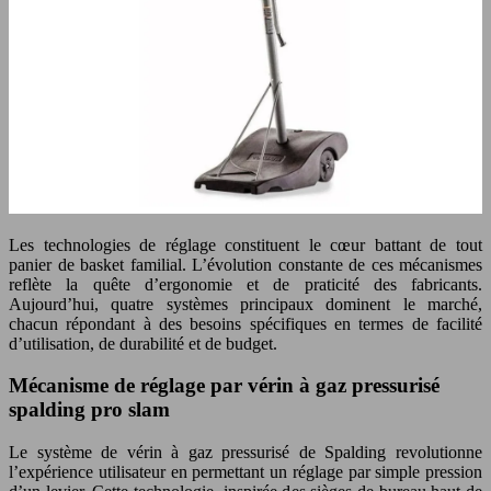
Les technologies de réglage constituent le cœur battant de tout
panier de basket familial. L’évolution constante de ces mécanismes
reflète la quête d’ergonomie et de praticité des fabricants.
Aujourd’hui, quatre systèmes principaux dominent le marché,
chacun répondant à des besoins spécifiques en termes de facilité
d’utilisation, de durabilité et de budget.
Mécanisme de réglage par vérin à gaz pressurisé
spalding pro slam
Le système de vérin à gaz pressurisé de Spalding revolutionne
l’expérience utilisateur en permettant un réglage par simple pression