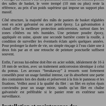
des salles de basket, le verre trempé (10 mm ou plus) reste la
référence, au prix d’un poids supérieur qui impose un support plus
massif.
Côté structure, la majorité des mâts de paniers de basket réglables
sont en acier galvanisé ou acier peint époxy. La galvanisation à
chaud offre la meilleure protection anticorrosion, surtout dans les
zones côtières ou très humides. Une peinture poudre époxy,
appliquée en usine, ajoute une seconde barrière contre la rouille, à
condition de surveiller les éventuels éclats après quelques années.
Pour prolonger la durée de vie, un simple rinçage à l’eau claire une à
deux fois par an et une retouche de peinture ponctuelle suffisent
souvent.
Enfin, l’arceau lui-même doit être en acier solide, idéalement de 16 à
18 mm de section, avec un traitement anticorrosion identique à celui
du poteau. Les arceaux “breakaway” à ressorts sont fortement
conseillés pour un usage familial intense, car ils absorbent une partie
des contraintes lors des dunks et préservent à la fois le panneau et les
fixations. Veillez aussi à la qualité du filet : un filet en nylon épais
conviendra pour un usage mixte, tandis qu’un filet en chaîne
galvanisée est préférable si le panier reste en extérieur sans
surveillance.